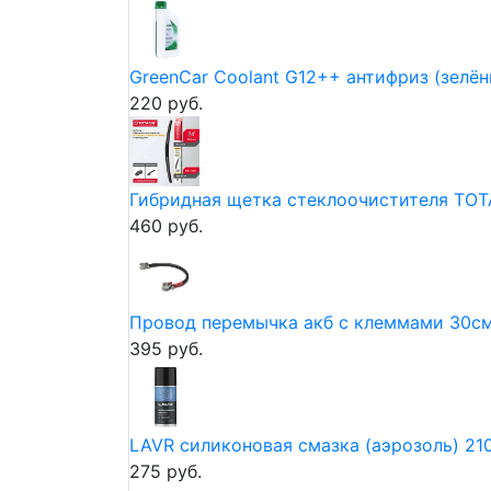
GreenCar Coolant G12++ антифриз (зелёны
220 руб.
Гибридная щетка стеклоочистителя TO
460 руб.
Провод перемычка акб с клеммами 30см
395 руб.
LAVR силиконовая смазка (аэрозоль) 21
275 руб.