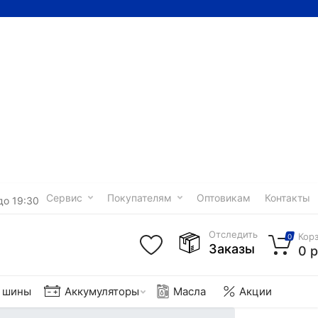
Сервис
Покупателям
Оптовикам
Контакты
до 19:30
Отследить
Кор
0
Заказы
0 р
е шины
Аккумуляторы
Масла
Акции