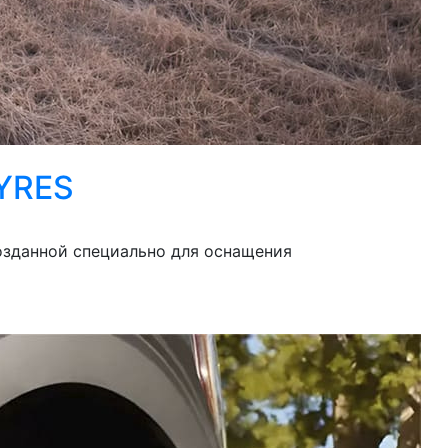
YRES
озданной специально для оснащения