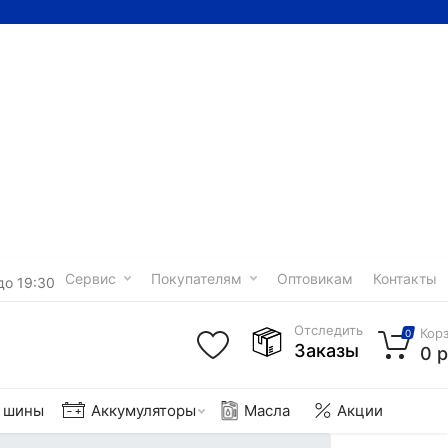
Сервис
Покупателям
Оптовикам
Контакты
до 19:30
Отследить
Кор
0
Заказы
0 р
е шины
Аккумуляторы
Масла
Акции