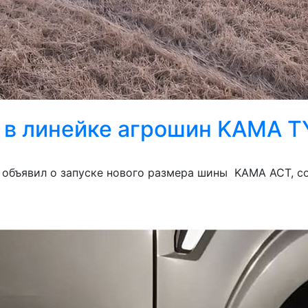
 в линейке агрошин KAMA T
объявил о запуске нового размера шины KAMA ACT, с