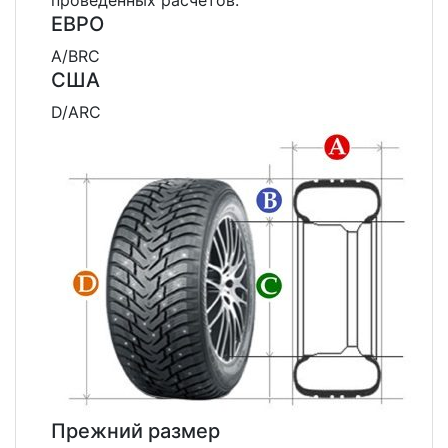
проведенных расчетов.
ЕВРО
A
/
B
R
C
США
D
/
A
R
C
Прежний размер