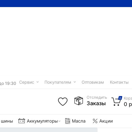
Сервис
Покупателям
Оптовикам
Контакты
до 19:30
Отследить
Кор
0
Заказы
0 р
е шины
Аккумуляторы
Масла
Акции