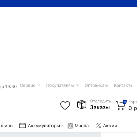
Сервис
Покупателям
Оптовикам
Контакты
до 19:30
Отследить
Кор
0
Заказы
0 р
е шины
Аккумуляторы
Масла
Акции