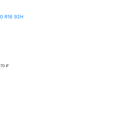
0 R16 92H
270 ₽