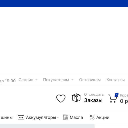
Сервис
Покупателям
Оптовикам
Контакты
до 19:30
Отследить
Кор
0
Заказы
0 р
е шины
Аккумуляторы
Масла
Акции