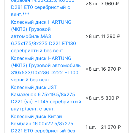
барабан 14.00х22.5/10х335
>8 шт.
7 960 ₽
D281 ET0 серебристый с
вент.***
Колесный диск HARTUNG
(ЧКПЗ) Грузовой
автомобиль,МАЗ
>8 шт.
11 290 ₽
6.75х17.5/8х275 D221 ET130
серебристый без вент.
Колесный диск HARTUNG
(ЧКПЗ) Грузовой автомобиль
>8 шт.
16 970 ₽
310х533/10х286 D222 ET100
черный без вент.
Колесный диск JST
Камазенок 6.75х19.5/8х275
>8 шт.
5 800 ₽
D221 (уп) ET145 серебристый
внутр/вент. с вент.
Колесный диск Китай
Комбайн 16.00х22.5/8х275
1 шт.
21 670 ₽
D221 ET0 серебристый без