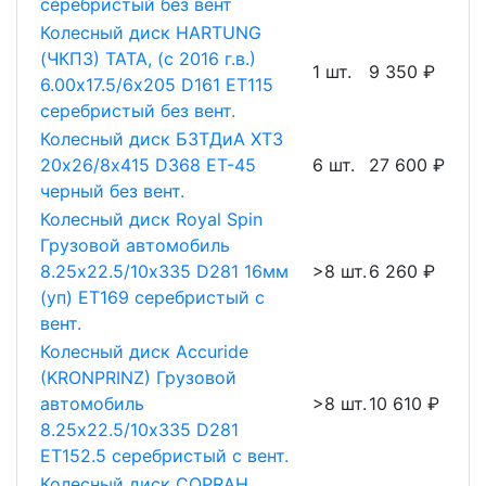
серебристый без вент
Колесный диск HARTUNG
(ЧКПЗ) TATA, (с 2016 г.в.)
1 шт.
9 350 ₽
6.00х17.5/6х205 D161 ET115
серебристый без вент.
Колесный диск БЗТДиА ХТЗ
20х26/8х415 D368 ET-45
6 шт.
27 600 ₽
черный без вент.
Колесный диск Royal Spin
Грузовой автомобиль
8.25х22.5/10х335 D281 16мм
>8 шт.
6 260 ₽
(уп) ET169 серебристый с
вент.
Колесный диск Accuride
(KRONPRINZ) Грузовой
автомобиль
>8 шт.
10 610 ₽
8.25х22.5/10х335 D281
ET152.5 серебристый с вент.
Колесный диск COPRAH