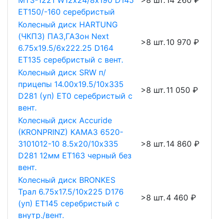
МТЗ-1221 W12х24/8х190 D145
>8 шт.
14 260 ₽
ET150/-160 серебристый
Колесный диск HARTUNG
(ЧКПЗ) ПАЗ,ГАЗон Next
>8 шт.
10 970 ₽
6.75х19.5/6х222.25 D164
ET135 серебристый с вент.
Колесный диск SRW п/
прицепы 14.00х19.5/10х335
>8 шт.
11 050 ₽
D281 (уп) ET0 серебристый с
вент.
Колесный диск Accuride
(KRONPRINZ) КАМАЗ 6520-
3101012-10 8.5х20/10х335
>8 шт.
14 860 ₽
D281 12мм ET163 черный без
вент.
Колесный диск BRONKES
Трал 6.75х17.5/10х225 D176
>8 шт.
4 460 ₽
(уп) ET145 серебристый с
внутр./вент.