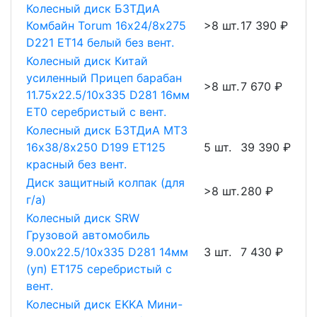
Колесный диск БЗТДиА
Комбайн Torum 16х24/8х275
>8 шт.
17 390 ₽
D221 ET14 белый без вент.
Колесный диск Китай
усиленный Прицеп барабан
>8 шт.
7 670 ₽
11.75х22.5/10х335 D281 16мм
ET0 серебристый с вент.
Колесный диск БЗТДиА МТЗ
16х38/8х250 D199 ET125
5 шт.
39 390 ₽
красный без вент.
Диск защитный колпак (для
>8 шт.
280 ₽
г/а)
Колесный диск SRW
Грузовой автомобиль
9.00х22.5/10х335 D281 14мм
3 шт.
7 430 ₽
(уп) ET175 серебристый с
вент.
Колесный диск EKKA Мини-