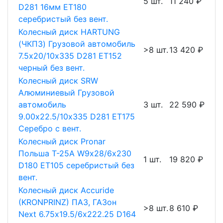
5 шт.
11 240 ₽
D281 16мм ET180
серебристый без вент.
Колесный диск HARTUNG
(ЧКПЗ) Грузовой автомобиль
>8 шт.
13 420 ₽
7.5х20/10х335 D281 ET152
черный без вент.
Колесный диск SRW
Алюминиевый Грузовой
автомобиль
3 шт.
22 590 ₽
9.00х22.5/10х335 D281 ET175
Серебро с вент.
Колесный диск Pronar
Польша Т-25А W9х28/6х230
1 шт.
19 820 ₽
D180 ET105 серебристый без
вент.
Колесный диск Accuride
(KRONPRINZ) ПАЗ, ГАЗон
>8 шт.
8 610 ₽
Next 6.75х19.5/6х222.25 D164