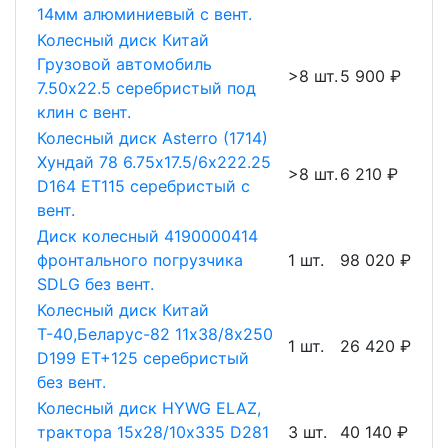
14мм алюминиевый с вент.
Колесный диск Китай
Грузовой автомобиль
>8 шт.
5 900 ₽
7.50х22.5 серебристый под
клин с вент.
Колесный диск Asterro (1714)
Хундай 78 6.75х17.5/6х222.25
>8 шт.
6 210 ₽
D164 ET115 серебристый с
вент.
Диск колесный 4190000414
фронтального погрузчика
1 шт.
98 020 ₽
SDLG без вент.
Колесный диск Китай
Т-40,Беларус-82 11х38/8х250
1 шт.
26 420 ₽
D199 ET+125 серебристый
без вент.
Колесный диск HYWG ELAZ,
трактора 15х28/10х335 D281
3 шт.
40 140 ₽