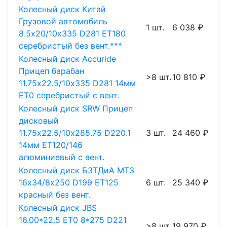
Колесный диск Китай
Грузовой автомобиль
1 шт.
6 038 ₽
8.5х20/10х335 D281 ET180
серебристый без вент.***
Колесный диск Accuride
Прицеп барабан
>8 шт.
10 810 ₽
11.75х22.5/10х335 D281 14мм
ET0 серебристый с вент.
Колесный диск SRW Прицеп
дисковый
11.75х22.5/10х285.75 D220.1
3 шт.
24 460 ₽
14мм ET120/146
алюминиевый с вент.
Колесный диск БЗТДиА МТЗ
16х34/8х250 D199 ET125
6 шт.
25 340 ₽
красный без вент.
Колесный диск JBS
16.00*22.5 ET0 8*275 D221
>8 шт.
19 970 ₽