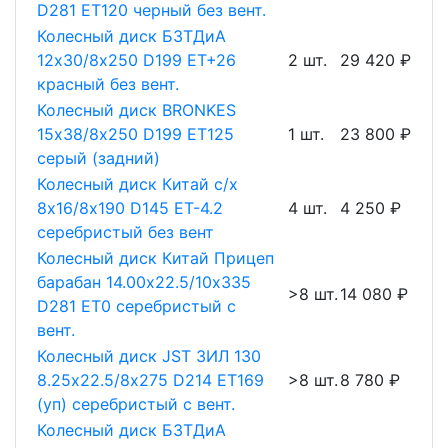
D281 ET120 черный без вент.
Колесный диск БЗТДиА
12х30/8х250 D199 ET+26
2 шт.
29 420 ₽
красный без вент.
Колесный диск BRONKES
15х38/8х250 D199 ET125
1 шт.
23 800 ₽
серый (задний)
Колесный диск Китай с/х
8х16/8х190 D145 ET-4.2
4 шт.
4 250 ₽
серебристый без вент
Колесный диск Китай Прицеп
барабан 14.00х22.5/10х335
>8 шт.
14 080 ₽
D281 ET0 серебристый с
вент.
Колесный диск JST ЗИЛ 130
8.25х22.5/8х275 D214 ET169
>8 шт.
8 780 ₽
(уп) серебристый с вент.
Колесный диск БЗТДиА