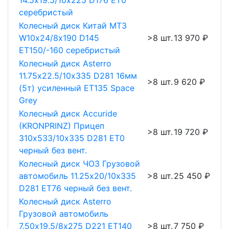
14.5х19.5/10х225 D176 ET0
серебристый
Колесный диск Китай МТЗ
W10х24/8х190 D145
>8 шт.
13 970 ₽
ET150/-160 серебристый
Колесный диск Asterro
11.75х22.5/10х335 D281 16мм
>8 шт.
9 620 ₽
(5т) усиленный ET135 Space
Grey
Колесный диск Accuride
(KRONPRINZ) Прицеп
>8 шт.
19 720 ₽
310х533/10х335 D281 ET0
черный без вент.
Колесный диск ЧОЗ Грузовой
автомобиль 11.25х20/10х335
>8 шт.
25 450 ₽
D281 ET76 черный без вент.
Колесный диск Asterro
Грузовой автомобиль
7.50х19.5/8х275 D221 ET140
>8 шт.
7 750 ₽