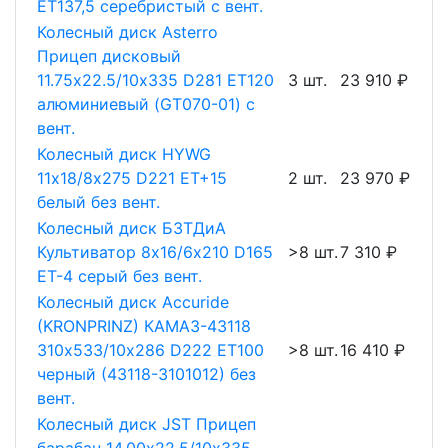
ET137,5 серебристый с вент.
Колесный диск Asterro
Прицеп дисковый
11.75х22.5/10х335 D281 ET120
3 шт.
23 910 ₽
алюминиевый (GT070-01) с
вент.
Колесный диск HYWG
11х18/8х275 D221 ET+15
2 шт.
23 970 ₽
белый без вент.
Колесный диск БЗТДиА
Культиватор 8х16/6х210 D165
>8 шт.
7 310 ₽
ET-4 серый без вент.
Колесный диск Accuride
(KRONPRINZ) КАМАЗ-43118
310х533/10х286 D222 ET100
>8 шт.
16 410 ₽
черный (43118-3101012) без
вент.
Колесный диск JST Прицеп