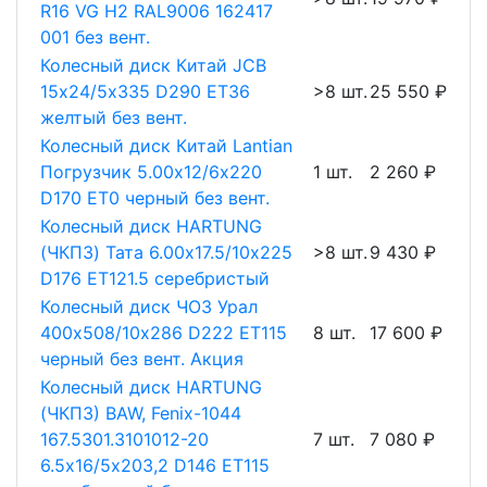
R16 VG H2 RAL9006 162417
001 без вент.
Колесный диск Китай JCB
15х24/5х335 D290 ET36
>8 шт.
25 550 ₽
желтый без вент.
Колесный диск Китай Lantian
Погрузчик 5.00х12/6х220
1 шт.
2 260 ₽
D170 ET0 черный без вент.
Колесный диск HARTUNG
(ЧКПЗ) Тата 6.00х17.5/10х225
>8 шт.
9 430 ₽
D176 ET121.5 серебристый
Колесный диск ЧОЗ Урал
400х508/10х286 D222 ET115
8 шт.
17 600 ₽
черный без вент. Акция
Колесный диск HARTUNG
(ЧКПЗ) BAW, Fenix-1044
167.5301.3101012-20
7 шт.
7 080 ₽
6.5х16/5х203,2 D146 ET115