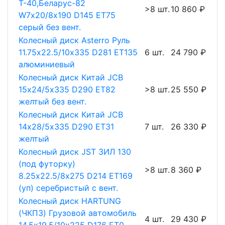
Т-40,Беларус-82
>8 шт.
10 860 ₽
W7х20/8х190 D145 ET75
серый без вент.
Колесный диск Asterro Руль
11.75х22.5/10х335 D281 ET135
6 шт.
24 790 ₽
алюминиевый
Колесный диск Китай JCB
15х24/5х335 D290 ET82
>8 шт.
25 550 ₽
желтый без вент.
Колесный диск Китай JCB
14х28/5х335 D290 ET31
7 шт.
26 330 ₽
желтый
Колесный диск JST ЗИЛ 130
(под футорку)
>8 шт.
8 360 ₽
8.25х22.5/8х275 D214 ET169
(уп) серебристый с вент.
Колесный диск HARTUNG
(ЧКПЗ) Грузовой автомобиль
4 шт.
29 430 ₽