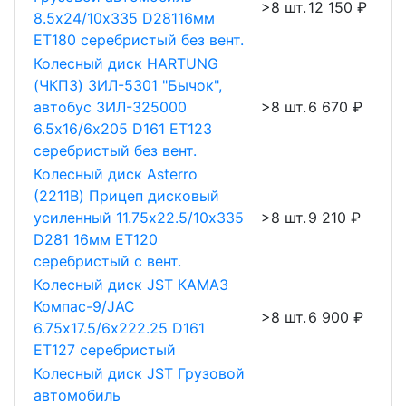
>8 шт.
12 150 ₽
8.5х24/10х335 D28116мм
ET180 серебристый без вент.
Колесный диск HARTUNG
(ЧКПЗ) ЗИЛ-5301 "Бычок",
автобус ЗИЛ-325000
>8 шт.
6 670 ₽
6.5х16/6х205 D161 ET123
серебристый без вент.
Колесный диск Asterro
(2211В) Прицеп дисковый
усиленный 11.75х22.5/10х335
>8 шт.
9 210 ₽
D281 16мм ET120
серебристый с вент.
Колесный диск JST КАМАЗ
Компас-9/JAC
>8 шт.
6 900 ₽
6.75х17.5/6х222.25 D161
ET127 серебристый
Колесный диск JST Грузовой
автомобиль