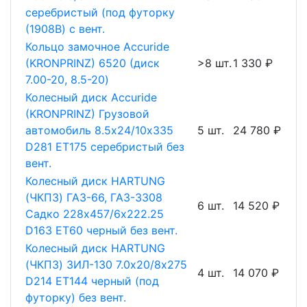
серебристый (под футорку
(1908B) с вент.
Кольцо замочное Accuride
(KRONPRINZ) 6520 (диск
>8 шт.
1 330 ₽
7.00-20, 8.5-20)
Колесный диск Accuride
(KRONPRINZ) Грузовой
автомобиль 8.5х24/10х335
5 шт.
24 780 ₽
D281 ET175 серебристый без
вент.
Колесный диск HARTUNG
(ЧКПЗ) ГАЗ-66, ГАЗ-3308
6 шт.
14 520 ₽
Садко 228х457/6х222.25
D163 ET60 черный без вент.
Колесный диск HARTUNG
(ЧКПЗ) ЗИЛ-130 7.0х20/8х275
4 шт.
14 070 ₽
D214 ET144 черный (под
футорку) без вент.