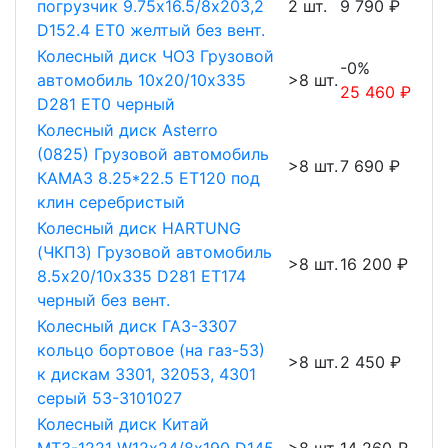
погрузчик 9.75х16.5/8х203,2
2 шт.
9 790 ₽
D152.4 ET0 желтый без вент.
Колесный диск ЧОЗ Грузовой
-0%
автомобиль 10х20/10х335
>8 шт.
25 460 ₽
D281 ET0 черный
Колесный диск Asterro
(0825) Грузовой автомобиль
>8 шт.
7 690 ₽
КАМАЗ 8.25*22.5 ET120 под
клин серебристый
Колесный диск HARTUNG
(ЧКПЗ) Грузовой автомобиль
>8 шт.
16 200 ₽
8.5х20/10х335 D281 ET174
черный без вент.
Колесный диск ГАЗ-3307
кольцо бортовое (на газ-53)
>8 шт.
2 450 ₽
к дискам 3301, 32053, 4301
серый 53-3101027
Колесный диск Китай