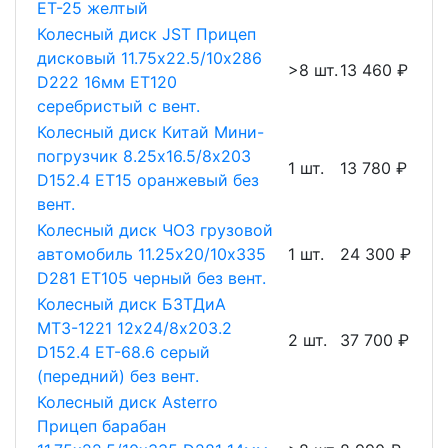
ET-25 желтый
Колесный диск JST Прицеп
дисковый 11.75х22.5/10х286
>8 шт.
13 460 ₽
D222 16мм ET120
серебристый с вент.
Колесный диск Китай Мини-
погрузчик 8.25х16.5/8х203
1 шт.
13 780 ₽
D152.4 ET15 оранжевый без
вент.
Колесный диск ЧОЗ грузовой
автомобиль 11.25х20/10х335
1 шт.
24 300 ₽
D281 ET105 черный без вент.
Колесный диск БЗТДиА
МТЗ-1221 12х24/8х203.2
2 шт.
37 700 ₽
D152.4 ET-68.6 серый
(передний) без вент.
Колесный диск Asterro
Прицеп барабан