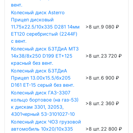
вент.
Колесный диск Asterro
Прицеп дисковый
11.75х22.5/10х335 D281 14мм
>8 шт.
9 080 ₽
ET120 серебристый (2244F)
с вент.
Колесный диск БЗТДиА МТЗ
14х38/8х250 D199 ET+125
>8 шт.
23 720 ₽
красный без вент.
Колесный диск БЗТДиА
Прицеп 13.00х15.5/6х205
>8 шт.
6 900 ₽
D161 ET-15 серый без вент.
Колесный диск ГАЗ-3307
кольцо бортовое (на газ-53)
>8 шт.
2 360 ₽
к дискам 3301, 32053,
4301черный 53-3101027-10
Колесный диск ЧОЗ грузовой
автомобиль 10х20/10х335
>8 шт.
22 800 ₽