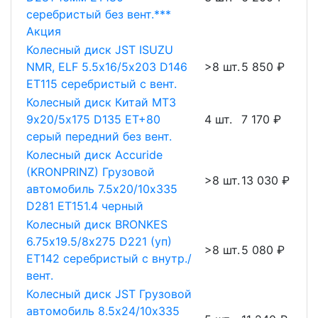
серебристый без вент.***
Акция
Колесный диск JST ISUZU
NMR, ELF 5.5х16/5х203 D146
>8 шт.
5 850 ₽
ET115 серебристый с вент.
Колесный диск Китай МТЗ
9х20/5х175 D135 ET+80
4 шт.
7 170 ₽
серый передний без вент.
Колесный диск Accuride
(KRONPRINZ) Грузовой
>8 шт.
13 030 ₽
автомобиль 7.5х20/10х335
D281 ET151.4 черный
Колесный диск BRONKES
6.75х19.5/8х275 D221 (уп)
>8 шт.
5 080 ₽
ET142 серебристый с внутр./
вент.
Колесный диск JST Грузовой
автомобиль 8.5х24/10х335