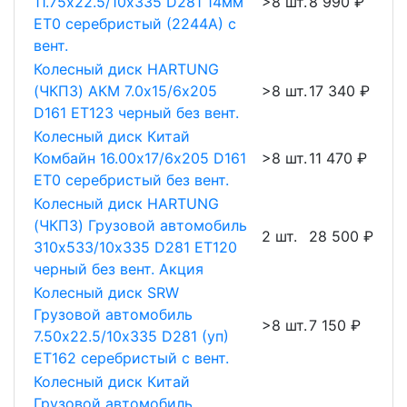
11.75х22.5/10х335 D281 14мм
>8 шт.
8 990 ₽
ET0 серебристый (2244А) с
вент.
Колесный диск HARTUNG
(ЧКПЗ) АКМ 7.0х15/6х205
>8 шт.
17 340 ₽
D161 ET123 черный без вент.
Колесный диск Китай
Комбайн 16.00х17/6х205 D161
>8 шт.
11 470 ₽
ET0 серебристый без вент.
Колесный диск HARTUNG
(ЧКПЗ) Грузовой автомобиль
2 шт.
28 500 ₽
310х533/10х335 D281 ET120
черный без вент. Акция
Колесный диск SRW
Грузовой автомобиль
>8 шт.
7 150 ₽
7.50х22.5/10х335 D281 (уп)
ET162 серебристый с вент.
Колесный диск Китай
Грузовой автомобиль