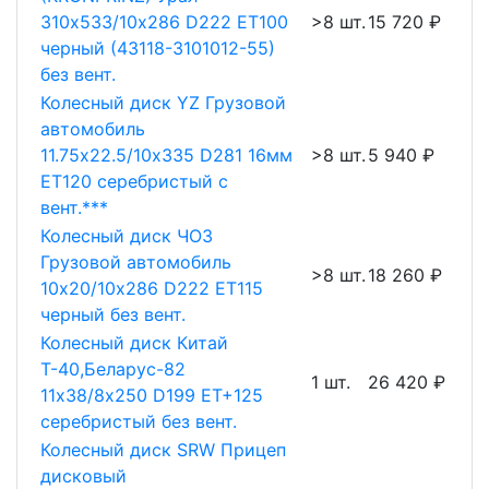
310х533/10х286 D222 ET100
>8 шт.
15 720 ₽
черный (43118-3101012-55)
без вент.
Колесный диск YZ Грузовой
автомобиль
11.75х22.5/10х335 D281 16мм
>8 шт.
5 940 ₽
ET120 серебристый с
вент.***
Колесный диск ЧОЗ
Грузовой автомобиль
>8 шт.
18 260 ₽
10х20/10х286 D222 ET115
черный без вент.
Колесный диск Китай
Т-40,Беларус-82
1 шт.
26 420 ₽
11х38/8х250 D199 ET+125
серебристый без вент.
Колесный диск SRW Прицеп
дисковый