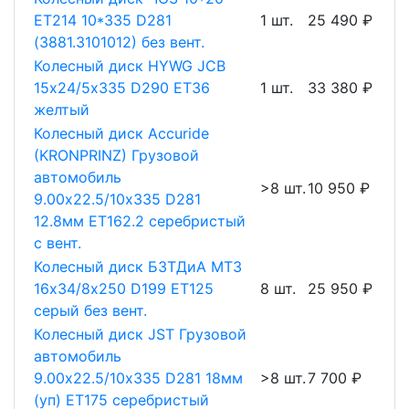
ET214 10*335 D281
1 шт.
25 490 ₽
(3881.3101012) без вент.
Колесный диск HYWG JCB
15х24/5х335 D290 ET36
1 шт.
33 380 ₽
желтый
Колесный диск Accuride
(KRONPRINZ) Грузовой
автомобиль
>8 шт.
10 950 ₽
9.00х22.5/10х335 D281
12.8мм ET162.2 серебристый
с вент.
Колесный диск БЗТДиА МТЗ
16х34/8х250 D199 ET125
8 шт.
25 950 ₽
серый без вент.
Колесный диск JST Грузовой
автомобиль
9.00х22.5/10х335 D281 18мм
>8 шт.
7 700 ₽
(уп) ET175 серебристый