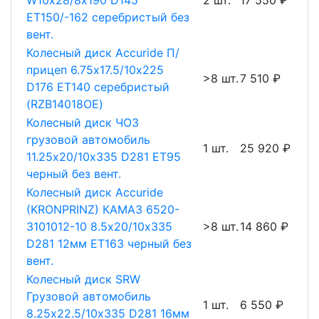
W10х28/8х190 D145
2 шт.
17 550 ₽
ET150/-162 серебристый без
вент.
Колесный диск Accuride П/
прицеп 6.75х17.5/10х225
>8 шт.
7 510 ₽
D176 ET140 серебристый
(RZB14018OE)
Колесный диск ЧОЗ
грузовой автомобиль
1 шт.
25 920 ₽
11.25х20/10х335 D281 ET95
черный без вент.
Колесный диск Accuride
(KRONPRINZ) КАМАЗ 6520-
3101012-10 8.5х20/10х335
>8 шт.
14 860 ₽
D281 12мм ET163 черный без
вент.
Колесный диск SRW
Грузовой автомобиль
1 шт.
6 550 ₽
8.25х22.5/10х335 D281 16мм