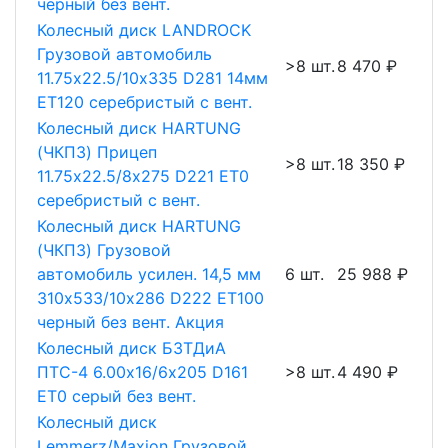
черный без вент.
Колесный диск LANDROCK
Грузовой автомобиль
>8 шт.
8 470 ₽
11.75х22.5/10х335 D281 14мм
ET120 серебристый с вент.
Колесный диск HARTUNG
(ЧКПЗ) Прицеп
>8 шт.
18 350 ₽
11.75х22.5/8х275 D221 ET0
серебристый с вент.
Колесный диск HARTUNG
(ЧКПЗ) Грузовой
автомобиль усилен. 14,5 мм
6 шт.
25 988 ₽
310х533/10х286 D222 ET100
черный без вент. Акция
Колесный диск БЗТДиА
ПТС-4 6.00х16/6х205 D161
>8 шт.
4 490 ₽
ET0 серый без вент.
Колесный диск
Lemmerz/Maxion Грузовой