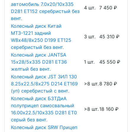
автомобиль 7.0х20/10х335
4 шт.
7 450 ₽
D281 ET152 серебристый без
вент.
Колесный диск Китай
МТЗ-1221 задний
3 шт.
45 310 ₽
W8х48/8х250 D199 ET125
серебристый без вент.
Колесный диск JANTSA
15х28/5х335 D281 ET36
1 шт.
45 550 ₽
желтый без вент.
Колесный диск JST ЗИЛ 130
8.25х22.5/8х275 D214 ET169
>8 шт.
8 780 ₽
(уп) серебристый с вент.
Колесный диск БЗТДиА
полуприцеп самосвальный
>8 шт.
18 160 ₽
16.00х22.5/10х335 D281 ET0
серый без вент.
Колесный диск SRW Прицеп