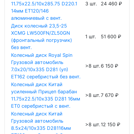
11.75х22.5/10х285.75 D220.1
3 шт.
24 460 ₽
14мм ET120/146
алюминиевый с вент.
Диск колесный 23,5-25
XCMG LW500FN/ZL50GN
1 шт.
51 600 ₽
(фронтальный погрузчик)
без вент.
Колесный диск Royal Spin
Грузовой автомобиль
>8 шт.
6 150 ₽
7.0х20/10х335 D281 (уп)
ET162 серебристый без вент.
Колесный диск Китай
усиленный Прицеп барабан
>8 шт.
7 670 ₽
11.75х22.5/10х335 D281 16мм
ET0 серебристый с вент.
Колесный диск Китай
Грузовой автомобиль
>8 шт.
12 150 ₽
8.5х24/10х335 D28116мм