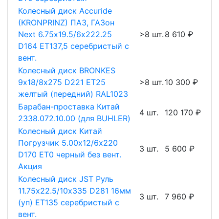
Колесный диск Accuride
(KRONPRINZ) ПАЗ, ГАЗон
Next 6.75х19.5/6х222.25
>8 шт.
8 610 ₽
D164 ET137,5 серебристый с
вент.
Колесный диск BRONKES
9х18/8х275 D221 ET25
>8 шт.
10 300 ₽
желтый (передний) RAL1023
Барабан-проставка Китай
4 шт.
120 170 ₽
2338.072.10.00 (для BUHLER)
Колесный диск Китай
Погрузчик 5.00х12/6х220
3 шт.
5 600 ₽
D170 ET0 черный без вент.
Акция
Колесный диск JST Руль
11.75х22.5/10х335 D281 16мм
3 шт.
7 960 ₽
(уп) ET135 серебристый с
вент.