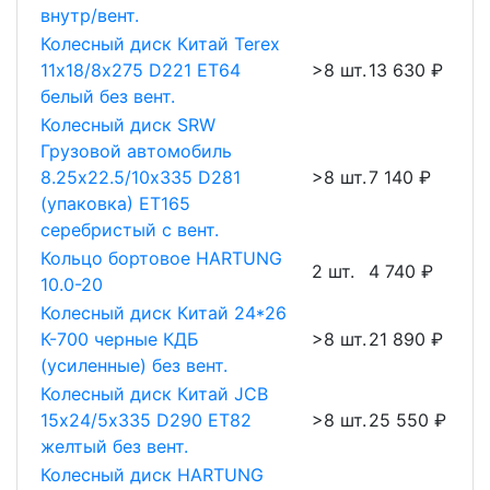
внутр/вент.
Колесный диск Китай Terex
11х18/8х275 D221 ET64
>8 шт.
13 630 ₽
белый без вент.
Колесный диск SRW
Грузовой автомобиль
8.25х22.5/10х335 D281
>8 шт.
7 140 ₽
(упаковка) ET165
серебристый с вент.
Кольцо бортовое HARTUNG
2 шт.
4 740 ₽
10.0-20
Колесный диск Китай 24*26
К-700 черные КДБ
>8 шт.
21 890 ₽
(усиленные) без вент.
Колесный диск Китай JCB
15х24/5х335 D290 ET82
>8 шт.
25 550 ₽
желтый без вент.
Колесный диск HARTUNG