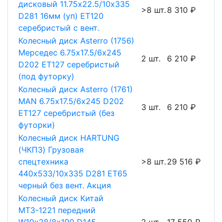
дисковый 11.75х22.5/10х335
>8 шт.
8 310 ₽
D281 16мм (уп) ET120
серебристый с вент.
Колесный диск Asterro (1756)
Мерседес 6.75х17.5/6х245
2 шт.
6 210 ₽
D202 ET127 серебристый
(под футорку)
Колесный диск Asterro (1761)
MAN 6.75х17.5/6х245 D202
3 шт.
6 210 ₽
ET127 серебристый (без
футорки)
Колесный диск HARTUNG
(ЧКПЗ) Грузовая
спецтехника
>8 шт.
29 516 ₽
440х533/10х335 D281 ET65
черный без вент. Акция
Колесный диск Китай
МТЗ-1221 передний