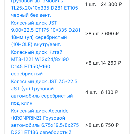
грузовой автомобиль
1 шт.
24 300 ₽
11.25х20/10х335 D281 ET105
черный без вент.
Колесный диск JST
9.00*22.5 ET175 10*335 D281
>8 шт.
7 690 ₽
18мм (уп) серебристый
(10HOLE) внутр/вент.
Колесный диск Китай
МТЗ-1221 W12х24/8х190
>8 шт.
14 260 ₽
D145 ET150/-160
серебристый
Колесный диск JST 7.5*22.5
JST (уп) Грузовой
4 шт.
6 130 ₽
автомобиль серебристый
под клин
Колесный диск Accuride
(KRONPRINZ) Грузовой
автомобиль 6.75х19.5/8х275
>8 шт.
8 750 ₽
D221 ET136 серебристый