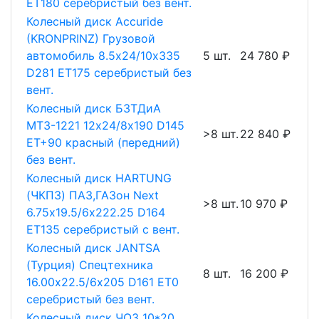
ET180 серебристый без вент.
Колесный диск Accuride
(KRONPRINZ) Грузовой
автомобиль 8.5х24/10х335
5 шт.
24 780 ₽
D281 ET175 серебристый без
вент.
Колесный диск БЗТДиА
МТЗ-1221 12х24/8х190 D145
>8 шт.
22 840 ₽
ET+90 красный (передний)
без вент.
Колесный диск HARTUNG
(ЧКПЗ) ПАЗ,ГАЗон Next
>8 шт.
10 970 ₽
6.75х19.5/6х222.25 D164
ET135 серебристый с вент.
Колесный диск JANTSA
(Турция) Спецтехника
8 шт.
16 200 ₽
16.00х22.5/6х205 D161 ET0
серебристый без вент.
Колесный диск ЧОЗ 10*20