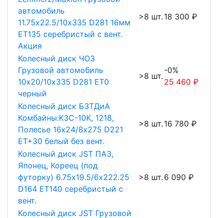
автомобиль
>8 шт.
18 300 ₽
11.75х22.5/10х335 D281 16мм
ET135 серебристый с вент.
Акция
Колесный диск ЧОЗ
Грузовой автомобиль
-0%
>8 шт.
10х20/10х335 D281 ET0
25 460 ₽
черный
Колесный диск БЗТДиА
Комбайны:K3C-10K, 1218,
>8 шт.
16 780 ₽
Полесье 16х24/8х275 D221
ET+30 белый без вент.
Колесный диск JST ПАЗ,
Японец, Кореец (под
футорку) 6.75х19.5/6х222.25
>8 шт.
6 090 ₽
D164 ET140 серебристый с
вент.
Колесный диск JST Грузовой