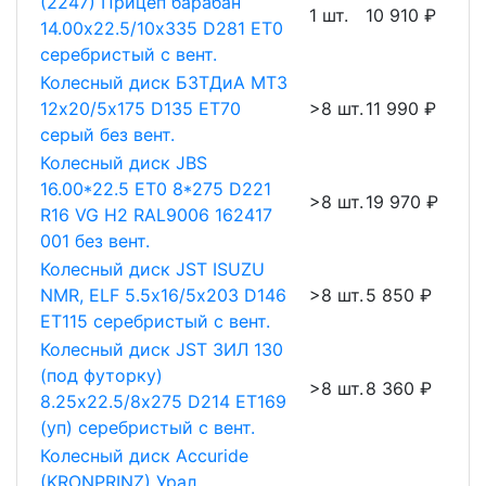
(2247) Прицеп барабан
1 шт.
10 910 ₽
14.00х22.5/10х335 D281 ET0
серебристый с вент.
Колесный диск БЗТДиА МТЗ
12х20/5х175 D135 ET70
>8 шт.
11 990 ₽
серый без вент.
Колесный диск JBS
16.00*22.5 ET0 8*275 D221
>8 шт.
19 970 ₽
R16 VG H2 RAL9006 162417
001 без вент.
Колесный диск JST ISUZU
NMR, ELF 5.5х16/5х203 D146
>8 шт.
5 850 ₽
ET115 серебристый с вент.
Колесный диск JST ЗИЛ 130
(под футорку)
>8 шт.
8 360 ₽
8.25х22.5/8х275 D214 ET169
(уп) серебристый с вент.
Колесный диск Accuride
(KRONPRINZ) Урал