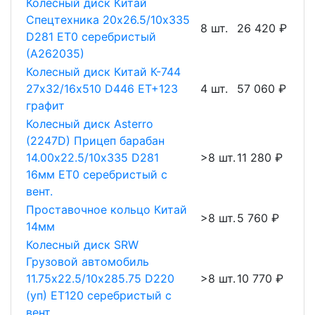
Колесный диск Китай
Спецтехника 20х26.5/10х335
8 шт.
26 420 ₽
D281 ET0 серебристый
(А262035)
Колесный диск Китай К-744
27х32/16х510 D446 ET+123
4 шт.
57 060 ₽
графит
Колесный диск Asterro
(2247D) Прицеп барабан
14.00х22.5/10х335 D281
>8 шт.
11 280 ₽
16мм ET0 серебристый с
вент.
Проставочное кольцо Китай
>8 шт.
5 760 ₽
14мм
Колесный диск SRW
Грузовой автомобиль
11.75х22.5/10х285.75 D220
>8 шт.
10 770 ₽
(уп) ET120 серебристый с
вент