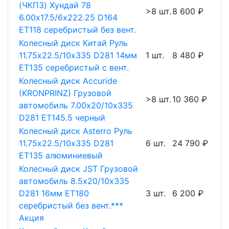
(ЧКПЗ) Хундай 78
>8 шт.
8 600 ₽
6.00х17.5/6х222.25 D164
ET118 серебристый без вент.
Колесный диск Китай Руль
11.75х22.5/10х335 D281 14мм
1 шт.
8 480 ₽
ET135 серебристый с вент.
Колесный диск Accuride
(KRONPRINZ) Грузовой
>8 шт.
10 360 ₽
автомобиль 7.00х20/10х335
D281 ET145.5 черный
Колесный диск Asterro Руль
11.75х22.5/10х335 D281
6 шт.
24 790 ₽
ET135 алюминиевый
Колесный диск JST Грузовой
автомобиль 8.5х20/10х335
D281 16мм ET180
3 шт.
6 200 ₽
серебристый без вент.***
Акция