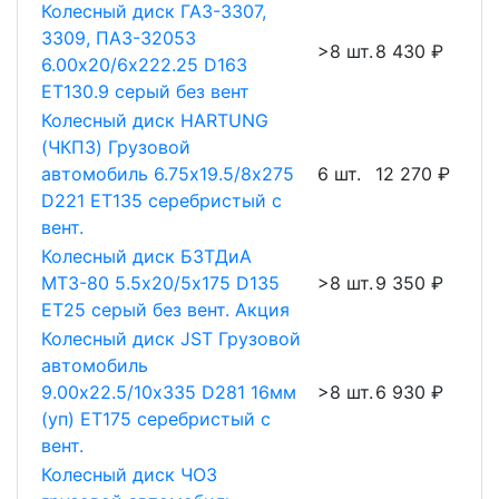
Колесный диск ГАЗ-3307,
3309, ПАЗ-32053
>8 шт.
8 430 ₽
6.00х20/6х222.25 D163
ET130.9 серый без вент
Колесный диск HARTUNG
(ЧКПЗ) Грузовой
автомобиль 6.75х19.5/8х275
6 шт.
12 270 ₽
D221 ET135 серебристый с
вент.
Колесный диск БЗТДиА
МТЗ-80 5.5х20/5х175 D135
>8 шт.
9 350 ₽
ET25 серый без вент. Акция
Колесный диск JST Грузовой
автомобиль
9.00х22.5/10х335 D281 16мм
>8 шт.
6 930 ₽
(уп) ET175 серебристый с
вент.
Колесный диск ЧОЗ