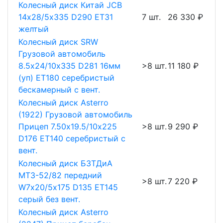
Колесный диск Китай JCB
14х28/5х335 D290 ET31
7 шт.
26 330 ₽
желтый
Колесный диск SRW
Грузовой автомобиль
8.5х24/10х335 D281 16мм
>8 шт.
11 180 ₽
(уп) ET180 серебристый
бескамерный с вент.
Колесный диск Asterro
(1922) Грузовой автомобиль
Прицеп 7.50х19.5/10х225
>8 шт.
9 290 ₽
D176 ET140 серебристый с
вент.
Колесный диск БЗТДиА
МТЗ-52/82 передний
>8 шт.
7 220 ₽
W7х20/5х175 D135 ET145
серый без вент.
Колесный диск Asterro