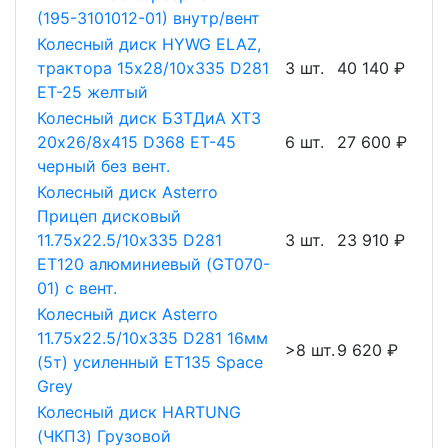
(195-3101012-01) внутр/вент
Колесный диск HYWG ELAZ,
трактора 15х28/10х335 D281
3 шт.
40 140 ₽
ET-25 желтый
Колесный диск БЗТДиА ХТЗ
20х26/8х415 D368 ET-45
6 шт.
27 600 ₽
черный без вент.
Колесный диск Asterro
Прицеп дисковый
11.75х22.5/10х335 D281
3 шт.
23 910 ₽
ET120 алюминиевый (GT070-
01) с вент.
Колесный диск Asterro
11.75х22.5/10х335 D281 16мм
>8 шт.
9 620 ₽
(5т) усиленный ET135 Space
Grey
Колесный диск HARTUNG
(ЧКПЗ) Грузовой