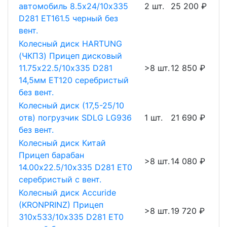
автомобиль 8.5х24/10х335
2 шт.
25 200 ₽
D281 ET161.5 черный без
вент.
Колесный диск HARTUNG
(ЧКПЗ) Прицеп дисковый
11.75х22.5/10х335 D281
>8 шт.
12 850 ₽
14,5мм ET120 серебристый
без вент.
Колесный диск (17,5-25/10
отв) погрузчик SDLG LG936
1 шт.
21 690 ₽
без вент.
Колесный диск Китай
Прицеп барабан
>8 шт.
14 080 ₽
14.00х22.5/10х335 D281 ET0
серебристый с вент.
Колесный диск Accuride
(KRONPRINZ) Прицеп
>8 шт.
19 720 ₽
310х533/10х335 D281 ET0