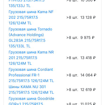
FTH135 215/75R17.5
>8 шт.
10 500 ₽
135/133J TL
Грузовая шина Kama NF
202 215/75R17.5
>8 шт.
13 128 ₽
126/124M TL
Грузовая шина Tornado
(Advance Holdings)
>8 шт.
9 975 ₽
GL283A 215/75R17.5
135/133L TL
Грузовая шина Kama NR
201 215/75R17.5
>8 шт.
13 418 ₽
126/124M TL
Грузовая шина Cordiant
Professional FR-1
>8 шт.
14 064 ₽
215/75R17.5 126/124M TL
Шины КАМА NU 301
>8 шт.
12 619 ₽
215/75R17.5 126/124M TL
Грузовая шина Goodride
GDR+1 215/75R17.5
>8 шт.
11 025 ₽