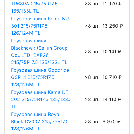
TR689A 215/75R17.5
>8 шт.
11 970 ₽
135/133L TL
Грузовая шина Kama NU
301 215/75R17.5
>8 шт.
13 250 ₽
126/124M TL
Грузовая шина
Blackhawk (Sailun Group
>8 шт.
10 141 ₽
Co., LTD) BAR26
215/75R17.5 135/133L TL
Грузовая шина Goodride
GSR+1 215/75R17.5
>8 шт.
10 710 ₽
128/126M TL
Грузовая шина Kama NT
202 215/75R17.5 135/133J
>8 шт.
14 110 ₽
TL
Грузовая шина Royal
Black DV002 215/75R17.5
>8 шт.
9 975 ₽
128/126M TL