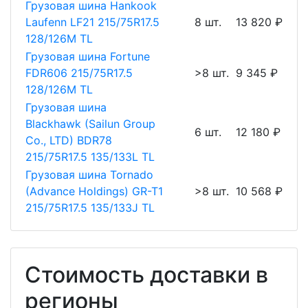
Грузовая шина Hankook
Laufenn LF21 215/75R17.5
8 шт.
13 820 ₽
128/126M TL
Грузовая шина Fortune
FDR606 215/75R17.5
>8 шт.
9 345 ₽
128/126M TL
Грузовая шина
Blackhawk (Sailun Group
6 шт.
12 180 ₽
Co., LTD) BDR78
215/75R17.5 135/133L TL
Грузовая шина Tornado
(Advance Holdings) GR-T1
>8 шт.
10 568 ₽
215/75R17.5 135/133J TL
Стоимость доставки в
регионы