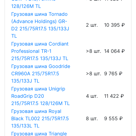
128/126M TL
Грузовая шина Tornado
(Advance Holdings) GR-
2 шт.
10 395 ₽
D2 215/75R17.5 135/133J
TL
Грузовая шина Cordiant
Professional TR-1
>8 шт.
14 064 ₽
215/75R17.5 135/133J TL
Грузовая шина Goodride
CR960A 215/75R17.5
>8 шт.
9 765 ₽
135/133J TL
Грузовая шина Unigrip
RoadGrip D20
4 шт.
11 422 ₽
215/75R17.5 128/126M TL
Грузовая шина Royal
Black TL002 215/75R17.5
8 шт.
9 555 ₽
135/133L TL
Грузовая шина Triangle