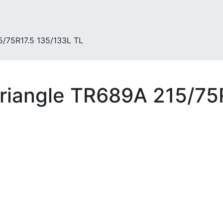
5/75R17.5 135/133L TL
riangle TR689A 215/75