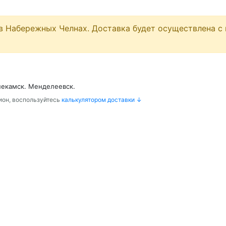
в Набережных Челнах. Доставка будет осуществлена с 
некамск. Менделеевск.
гион, воспользуйтесь
калькулятором доставки ↓