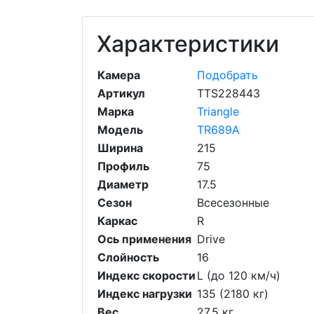
Характеристики
Камера
Подобрать
Артикул
TTS228443
Марка
Triangle
Модель
TR689A
Ширина
215
Профиль
75
Диаметр
17.5
Сезон
Всесезонные
Каркас
R
Ось применения
Drive
Слойность
16
Индекс скорости
L (до 120 км/ч)
Индекс нагрузки
135 (2180 кг)
Вес
27.5 кг