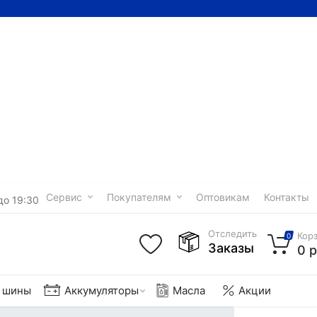
Сервис
Покупателям
Оптовикам
Контакты
до 19:30
Отследить
Кор
0
Заказы
0 р
е шины
Аккумуляторы
Масла
Акции