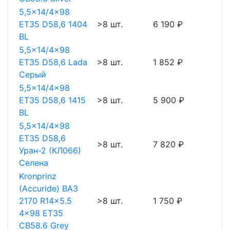
5,5x14/4x98
ET35 D58,6 1404
>8 шт.
6 190 ₽
BL
5,5x14/4x98
ET35 D58,6 Lada
>8 шт.
1 852 ₽
Серый
5,5x14/4x98
ET35 D58,6 1415
>8 шт.
5 900 ₽
BL
5,5x14/4x98
ET35 D58,6
>8 шт.
7 820 ₽
Уран-2 (КЛ066)
Селена
Kronprinz
(Accuride) ВАЗ
2170 R14x5.5
>8 шт.
1 750 ₽
4x98 ET35
CB58.6 Grey