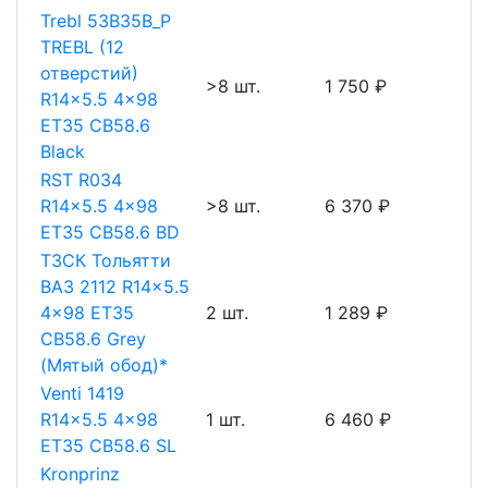
Trebl 53B35B_P
TREBL (12
отверстий)
>8 шт.
1 750 ₽
R14x5.5 4x98
ET35 CB58.6
Black
RST R034
R14x5.5 4x98
>8 шт.
6 370 ₽
ET35 CB58.6 BD
ТЗСК Тольятти
ВАЗ 2112 R14x5.5
4x98 ET35
2 шт.
1 289 ₽
CB58.6 Grey
(Мятый обод)*
Venti 1419
R14x5.5 4x98
1 шт.
6 460 ₽
ET35 CB58.6 SL
Kronprinz