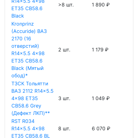
R14x5.5 4x98
>8 шт.
1 890 ₽
ET35 CB58.6
Black
Kronprinz
(Accuride) ВАЗ
2170 (16
отверстий)
2 шт.
1 179 ₽
R14x5.5 4x98
ET35 CB58.6
Black (Мятый
обод)*
ТЗСК Тольятти
ВАЗ 2112 R14x5.5
4x98 ET35
3 шт.
1 049 ₽
CB58.6 Grey
(Дефект ЛКП)**
RST R034
R14x5.5 4x98
8 шт.
6 070 ₽
ET35 CB58.6 BL