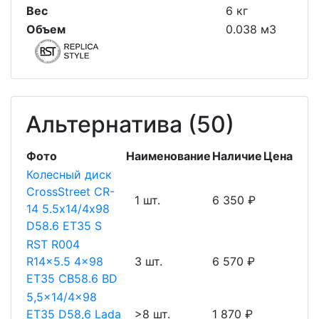
Вес
6 кг
Объем
0.038 м3
Альтернатива (50)
Фото
Наименование
Наличие
Цена
Колесный диск
CrossStreet CR-
1 шт.
6 350 ₽
14 5.5х14/4х98
D58.6 ET35 S
RST R004
R14x5.5 4x98
3 шт.
6 570 ₽
ET35 CB58.6 BD
5,5x14/4x98
ET35 D58,6 Lada
>8 шт.
1 870 ₽