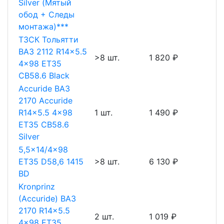
Silver (Мятый
обод + Следы
монтажа)***
ТЗСК Тольятти
ВАЗ 2112 R14x5.5
>8 шт.
1 820 ₽
4x98 ET35
CB58.6 Black
Accuride ВАЗ
2170 Accuride
R14x5.5 4x98
1 шт.
1 490 ₽
ET35 CB58.6
Silver
5,5x14/4x98
ET35 D58,6 1415
>8 шт.
6 130 ₽
BD
Kronprinz
(Accuride) ВАЗ
2170 R14x5.5
2 шт.
1 019 ₽
4x98 ET35