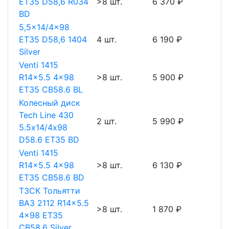
ET35 D58,6 R034
>8 шт.
6 370 ₽
BD
5,5x14/4x98
ET35 D58,6 1404
4 шт.
6 190 ₽
Silver
Venti 1415
R14x5.5 4x98
>8 шт.
5 900 ₽
ET35 CB58.6 BL
Колесный диск
Tech Line 430
2 шт.
5 990 ₽
5.5х14/4х98
D58.6 ET35 BD
Venti 1415
R14x5.5 4x98
>8 шт.
6 130 ₽
ET35 CB58.6 BD
ТЗСК Тольятти
ВАЗ 2112 R14x5.5
>8 шт.
1 870 ₽
4x98 ET35
CB58.6 Silver