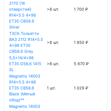
2170 (16
отверстий)
>8 шт.
1 700 ₽
R14x5.5 4x98
ET35 CB58.6
Silver
ТЗСК Тольятти
ВАЗ 2112 R14x5.5
>8 шт.
1 850 ₽
4x98 ET35
CB58.6 Grey
5,5x14/4x98
ET35 D58,6 1415
>8 шт.
5 670 ₽
SL
Magnetto 14003
R14x5.5 4x98
ET35 CB58.6
1 шт.
1 029 ₽
Black (Мятый
обод)**
Magnetto 14003