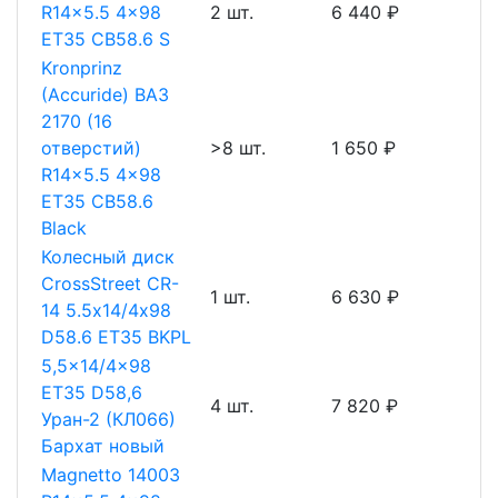
R14x5.5 4x98
2 шт.
6 440 ₽
ET35 CB58.6 S
Kronprinz
(Accuride) ВАЗ
2170 (16
отверстий)
>8 шт.
1 650 ₽
R14x5.5 4x98
ET35 CB58.6
Black
Колесный диск
CrossStreet CR-
1 шт.
6 630 ₽
14 5.5х14/4х98
D58.6 ET35 BKPL
5,5x14/4x98
ET35 D58,6
4 шт.
7 820 ₽
Уран-2 (КЛ066)
Бархат новый
Magnetto 14003