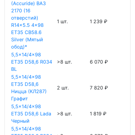
(Accuride) ВАЗ
2170 (16
отверстий)
1 шт.
1 239 ₽
R14x5.5 4x98
ET35 CB58.6
Silver (Мятый
обод)*
5,5x14/4x98
ET35 D58,6 R034
>8 шт.
6 070 ₽
BL
5,5x14/4x98
ET35 D58,6
2 шт.
7 820 ₽
Ницца (КЛ287)
Графит
5,5x14/4x98
ET35 D58,6 Lada
>8 шт.
1 819 ₽
Черный
5,5x14/4x98