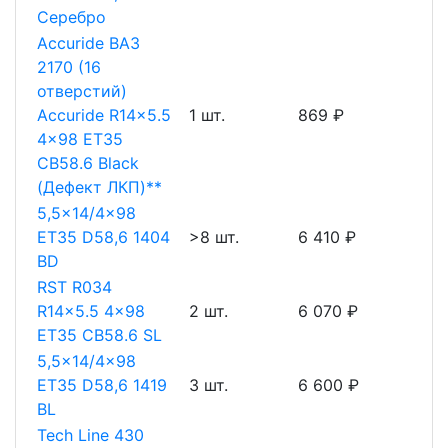
Серебро
Accuride ВАЗ
2170 (16
отверстий)
Accuride R14x5.5
1 шт.
869 ₽
4x98 ET35
CB58.6 Black
(Дефект ЛКП)**
5,5x14/4x98
ET35 D58,6 1404
>8 шт.
6 410 ₽
BD
RST R034
R14x5.5 4x98
2 шт.
6 070 ₽
ET35 CB58.6 SL
5,5x14/4x98
ET35 D58,6 1419
3 шт.
6 600 ₽
BL
Tech Line 430