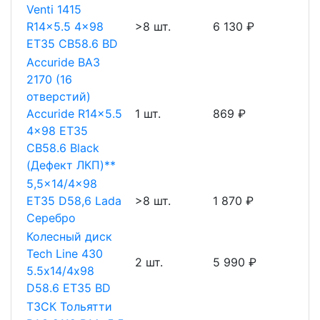
Venti 1415
R14x5.5 4x98
>8 шт.
6 130 ₽
ET35 CB58.6 BD
Accuride ВАЗ
2170 (16
отверстий)
Accuride R14x5.5
1 шт.
869 ₽
4x98 ET35
CB58.6 Black
(Дефект ЛКП)**
5,5x14/4x98
ET35 D58,6 Lada
>8 шт.
1 870 ₽
Серебро
Колесный диск
Tech Line 430
2 шт.
5 990 ₽
5.5х14/4х98
D58.6 ET35 BD
ТЗСК Тольятти