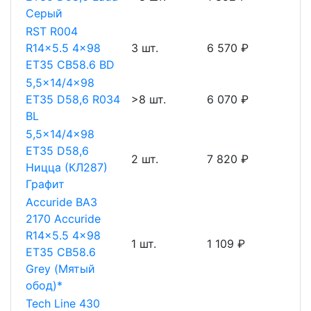
Серый
RST R004
R14x5.5 4x98
3 шт.
6 570 ₽
ET35 CB58.6 BD
5,5x14/4x98
ET35 D58,6 R034
>8 шт.
6 070 ₽
BL
5,5x14/4x98
ET35 D58,6
2 шт.
7 820 ₽
Ницца (КЛ287)
Графит
Accuride ВАЗ
2170 Accuride
R14x5.5 4x98
1 шт.
1 109 ₽
ET35 CB58.6
Grey (Мятый
обод)*
Tech Line 430