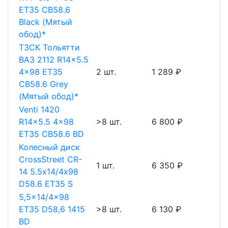
ET35 CB58.6
Black (Мятый
обод)*
ТЗСК Тольятти
ВАЗ 2112 R14x5.5
4x98 ET35
2 шт.
1 289 ₽
CB58.6 Grey
(Мятый обод)*
Venti 1420
R14x5.5 4x98
>8 шт.
6 800 ₽
ET35 CB58.6 BD
Колесный диск
CrossStreet CR-
1 шт.
6 350 ₽
14 5.5х14/4х98
D58.6 ET35 S
5,5x14/4x98
ET35 D58,6 1415
>8 шт.
6 130 ₽
BD