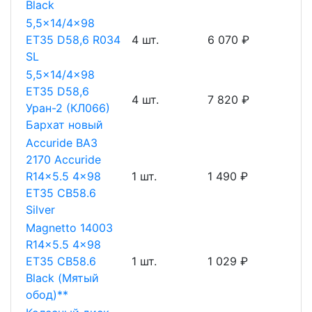
Black
5,5x14/4x98
ET35 D58,6 R034
4 шт.
6 070 ₽
SL
5,5x14/4x98
ET35 D58,6
4 шт.
7 820 ₽
Уран-2 (КЛ066)
Бархат новый
Accuride ВАЗ
2170 Accuride
R14x5.5 4x98
1 шт.
1 490 ₽
ET35 CB58.6
Silver
Magnetto 14003
R14x5.5 4x98
ET35 CB58.6
1 шт.
1 029 ₽
Black (Мятый
обод)**