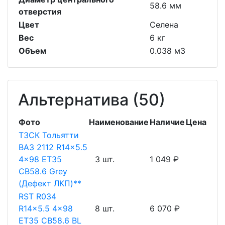
58.6 мм
отверстия
Цвет
Селена
Вес
6 кг
Объем
0.038 м3
Альтернатива (50)
Фото
Наименование
Наличие
Цена
ТЗСК Тольятти
ВАЗ 2112 R14x5.5
4x98 ET35
3 шт.
1 049 ₽
CB58.6 Grey
(Дефект ЛКП)**
RST R034
R14x5.5 4x98
8 шт.
6 070 ₽
ET35 CB58.6 BL