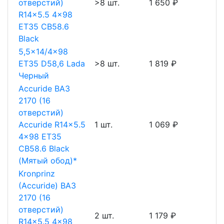
отверстий)
>8 шт.
1 650 ₽
R14x5.5 4x98
ET35 CB58.6
Black
5,5x14/4x98
ET35 D58,6 Lada
>8 шт.
1 819 ₽
Черный
Accuride ВАЗ
2170 (16
отверстий)
Accuride R14x5.5
1 шт.
1 069 ₽
4x98 ET35
CB58.6 Black
(Мятый обод)*
Kronprinz
(Accuride) ВАЗ
2170 (16
отверстий)
2 шт.
1 179 ₽
R14x5.5 4x98