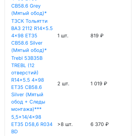
CB58.6 Grey
(Мятый обод)*
ТЗСК Тольятти
ВАЗ 2112 R14x5.5
4x98 ET35
1 шт.
819 ₽
CB58.6 Silver
(Мятый обод)*
Trebl 53B35B
TREBL (12
отверстий)
R14x5.5 4x98
2 шт.
1 019 ₽
ET35 CB58.6
Silver (Мятый
обод + Следы
монтажа)***
5,5x14/4x98
ET35 D58,6 R034
>8 шт.
6 370 ₽
BD