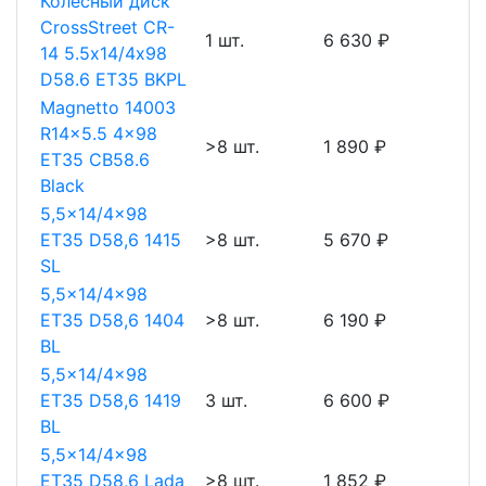
Колесный диск
CrossStreet CR-
1 шт.
6 630 ₽
14 5.5х14/4х98
D58.6 ET35 BKPL
Magnetto 14003
R14x5.5 4x98
>8 шт.
1 890 ₽
ET35 CB58.6
Black
5,5x14/4x98
ET35 D58,6 1415
>8 шт.
5 670 ₽
SL
5,5x14/4x98
ET35 D58,6 1404
>8 шт.
6 190 ₽
BL
5,5x14/4x98
ET35 D58,6 1419
3 шт.
6 600 ₽
BL
5,5x14/4x98
ET35 D58,6 Lada
>8 шт.
1 852 ₽