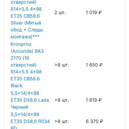
отверстий)
R14x5.5 4x98
2 шт.
1 019 ₽
ET35 CB58.6
Silver (Мятый
обод + Следы
монтажа)***
Kronprinz
(Accuride) ВАЗ
2170 (16
отверстий)
>8 шт.
1 650 ₽
R14x5.5 4x98
ET35 CB58.6
Black
5,5x14/4x98
ET35 D58,6 Lada
>8 шт.
1 819 ₽
Черный
5,5x14/4x98
ET35 D58,6 R034
>8 шт.
6 370 ₽
BD