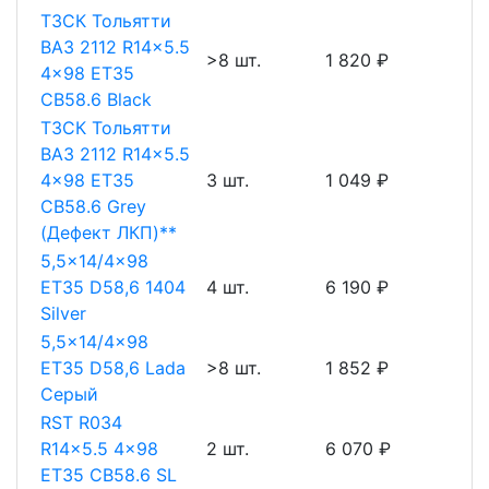
ТЗСК Тольятти
ВАЗ 2112 R14x5.5
>8 шт.
1 820 ₽
4x98 ET35
CB58.6 Black
ТЗСК Тольятти
ВАЗ 2112 R14x5.5
4x98 ET35
3 шт.
1 049 ₽
CB58.6 Grey
(Дефект ЛКП)**
5,5x14/4x98
ET35 D58,6 1404
4 шт.
6 190 ₽
Silver
5,5x14/4x98
ET35 D58,6 Lada
>8 шт.
1 852 ₽
Серый
RST R034
R14x5.5 4x98
2 шт.
6 070 ₽
ET35 CB58.6 SL