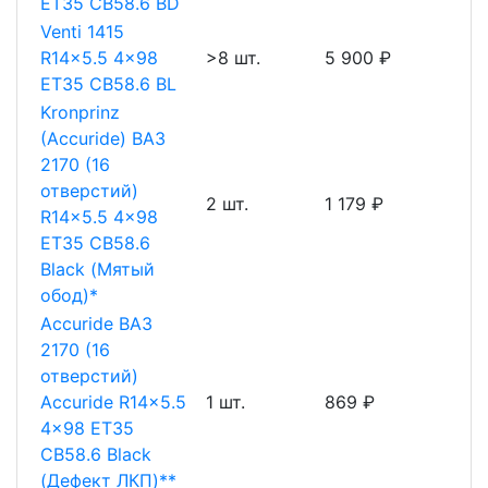
ET35 CB58.6 BD
Venti 1415
R14x5.5 4x98
>8 шт.
5 900 ₽
ET35 CB58.6 BL
Kronprinz
(Accuride) ВАЗ
2170 (16
отверстий)
2 шт.
1 179 ₽
R14x5.5 4x98
ET35 CB58.6
Black (Мятый
обод)*
Accuride ВАЗ
2170 (16
отверстий)
Accuride R14x5.5
1 шт.
869 ₽
4x98 ET35
CB58.6 Black
(Дефект ЛКП)**