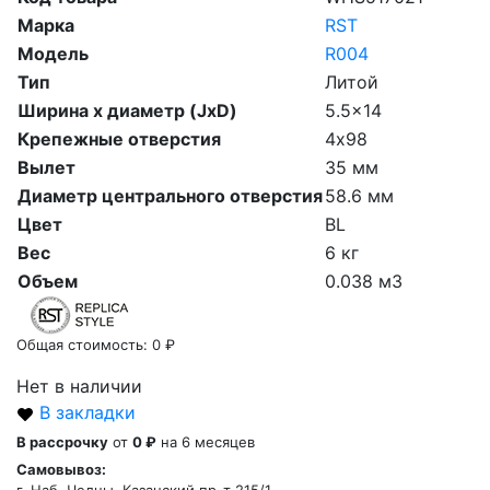
Марка
RST
Модель
R004
Тип
Литой
Ширина х диаметр (JxD)
5.5x14
Крепежные отверстия
4х98
Вылет
35 мм
Диаметр центрального отверстия
58.6 мм
Цвет
BL
Вес
6 кг
Объем
0.038 м3
Общая стоимость:
0 ₽
Нет в наличии
В закладки
В рассрочку
от
0 ₽
на 6 месяцев
Самовывоз: