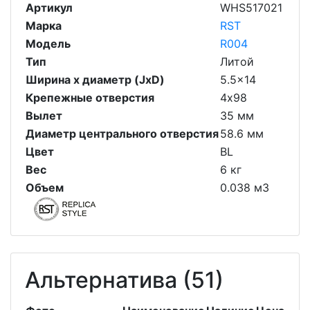
Артикул
WHS517021
Марка
RST
Модель
R004
Тип
Литой
Ширина х диаметр (JxD)
5.5x14
Крепежные отверстия
4х98
Вылет
35 мм
Диаметр центрального отверстия
58.6 мм
Цвет
BL
Вес
6 кг
Объем
0.038 м3
Альтернатива (51)