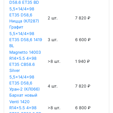
D58.6 ET35 BD
5,5x14/4x98
ET35 D58,6
2 шт.
7 820 ₽
Ницца (КЛ287)
Графит
5,5x14/4x98
ET35 D58,6 1419
3 шт.
6 600 ₽
BL
Magnetto 14003
R14x5.5 4x98
>8 шт.
1 940 ₽
ET35 CB58.6
Silver
5,5x14/4x98
ET35 D58,6
4 шт.
7 820 ₽
Уран-2 (КЛ066)
Бархат новый
Venti 1420
R14x5.5 4x98
>8 шт.
6 800 ₽