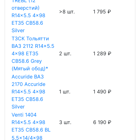
TREBL (12
отверстий)
>8 шт.
1 795 ₽
R14x5.5 4x98
ET35 CB58.6
Silver
ТЗСК Тольятти
ВАЗ 2112 R14x5.5
4x98 ET35
2 шт.
1 289 ₽
CB58.6 Grey
(Мятый обод)*
Accuride ВАЗ
2170 Accuride
R14x5.5 4x98
1 шт.
1 490 ₽
ET35 CB58.6
Silver
Venti 1404
R14x5.5 4x98
3 шт.
6 190 ₽
ET35 CB58.6 BL
5,5x14/4x98