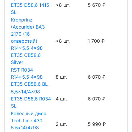
ET35 D58,6 1415
>8 шт.
5 670 ₽
SL
Kronprinz
(Accuride) ВАЗ
2170 (16
отверстий)
>8 шт.
1 700 ₽
R14x5.5 4x98
ET35 CB58.6
Silver
RST R034
R14x5.5 4x98
8 шт.
6 070 ₽
ET35 CB58.6 BL
5,5x14/4x98
ET35 D58,6 R034
4 шт.
6 070 ₽
SL
Колесный диск
Tech Line 430
2 шт.
5 990 ₽
5.5х14/4х98