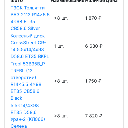
Фото
Наименование
Наличие
Цена
ТЗСК Тольятти
ВАЗ 2112 R14x5.5
>8 шт.
1 870 ₽
4x98 ET35
CB58.6 Silver
Колесный диск
CrossStreet CR-
1 шт.
6 630 ₽
14 5.5х14/4х98
D58.6 ET35 BKPL
Trebl 53B35B_P
TREBL (12
отверстий)
>8 шт.
1 750 ₽
R14x5.5 4x98
ET35 CB58.6
Black
5,5x14/4x98
ET35 D58,6
>8 шт.
7 820 ₽
Уран-2 (КЛ066)
Селена