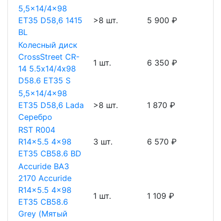
5,5x14/4x98
ET35 D58,6 1415
>8 шт.
5 900 ₽
BL
Колесный диск
CrossStreet CR-
1 шт.
6 350 ₽
14 5.5х14/4х98
D58.6 ET35 S
5,5x14/4x98
ET35 D58,6 Lada
>8 шт.
1 870 ₽
Серебро
RST R004
R14x5.5 4x98
3 шт.
6 570 ₽
ET35 CB58.6 BD
Accuride ВАЗ
2170 Accuride
R14x5.5 4x98
1 шт.
1 109 ₽
ET35 CB58.6
Grey (Мятый