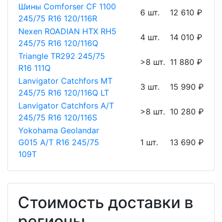
Шины Comforser CF 1100
6 шт.
12 610 ₽
245/75 R16 120/116R
Nexen ROADIAN HTX RH5
4 шт.
14 010 ₽
245/75 R16 120/116Q
Triangle TR292 245/75
>8 шт.
11 880 ₽
R16 111Q
Lanvigator Catchfors MT
3 шт.
15 990 ₽
245/75 R16 120/116Q LT
Lanvigator Catchfors A/T
>8 шт.
10 280 ₽
245/75 R16 120/116S
Yokohama Geolandar
G015 A/T R16 245/75
1 шт.
13 690 ₽
109T
Стоимость доставки в
регионы