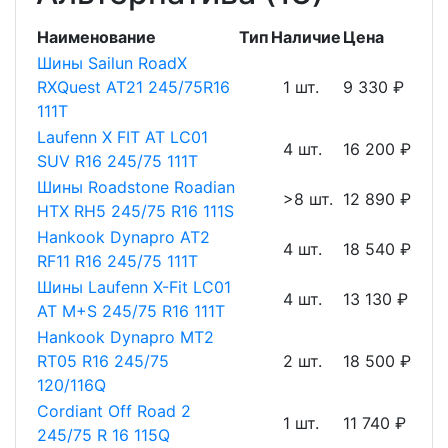
Наименование
Тип
Наличие
Цена
Шины Sailun RoadX
RXQuest AT21 245/75R16
1 шт.
9 330 ₽
111T
Laufenn X FIT AT LC01
4 шт.
16 200 ₽
SUV R16 245/75 111T
Шины Roadstone Roadian
>8 шт.
12 890 ₽
HTX RH5 245/75 R16 111S
Hankook Dynapro AT2
4 шт.
18 540 ₽
RF11 R16 245/75 111T
Шины Laufenn X-Fit LC01
4 шт.
13 130 ₽
AT M+S 245/75 R16 111T
Hankook Dynapro MT2
RT05 R16 245/75
2 шт.
18 500 ₽
120/116Q
Cordiant Off Road 2
1 шт.
11 740 ₽
245/75 R 16 115Q