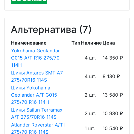
Альтернатива (7)
Наименование
Тип
Наличие
Цена
Yokohama Geolandar
G015 A/T R16 275/70
4 шт.
14 350 ₽
114H
Шины Antares SMT A7
4 шт.
8 130 ₽
275/70R16 114S
Шины Yokohama
Geolandar A/T G015
2 шт.
13 580 ₽
275/70 R16 114H
Шины Sailun Terramax
2 шт.
10 980 ₽
A/T 275/70R16 114S
Atlander Roverstar A/T I
1 шт.
10 540 ₽
275/70 R16 114S