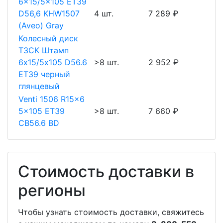
6x15/5x105 ET39
D56,6 KHW1507
4 шт.
7 289 ₽
(Aveo) Gray
Колесный диск
ТЗСК Штамп
6х15/5х105 D56.6
>8 шт.
2 952 ₽
ET39 черный
глянцевый
Venti 1506 R15x6
5x105 ET39
>8 шт.
7 660 ₽
CB56.6 BD
Стоимость доставки в
регионы
Чтобы узнать стоимость доставки, свяжитесь