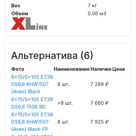
Вес
7 кг
Объем
0.06 м3
Альтернатива (6)
Фото
Наименование
Наличие
Цена
6x15/5x105 ET39
D56,6 KHW1507
8 шт.
7 289 ₽
(Aveo) Black
6x15/5x105 ET39
>8 шт.
7 660 ₽
D56,6 1506 BD
6x15/5x105 ET39
D56,6 KHW1507
8 шт.
7 925 ₽
(Aveo) Black-FP