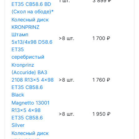
1 шт.
3 899 ₽
ET35 CB58.6 BD
(Скол на ободе)*
Колесный диск
KRONPRINZ
Штамп
>8 шт.
1 700 ₽
5х13/4х98 D58.6
ET35
серебристый
Kronprinz
(Accuride) ВАЗ
2108 R13x5 4x98
>8 шт.
1 760 ₽
ET35 CB58.6
Black
Magnetto 13001
R13x5 4x98
>8 шт.
1 950 ₽
ET35 CB58.6
Silver
Колесный диск