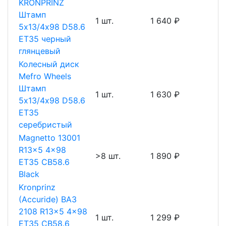
KRONPRINZ
Штамп
1 шт.
1 640 ₽
5х13/4х98 D58.6
ET35 черный
глянцевый
Колесный диск
Mefro Wheels
Штамп
1 шт.
1 630 ₽
5х13/4х98 D58.6
ET35
серебристый
Magnetto 13001
R13x5 4x98
>8 шт.
1 890 ₽
ET35 CB58.6
Black
Kronprinz
(Accuride) ВАЗ
2108 R13x5 4x98
1 шт.
1 299 ₽
ET35 CB58.6