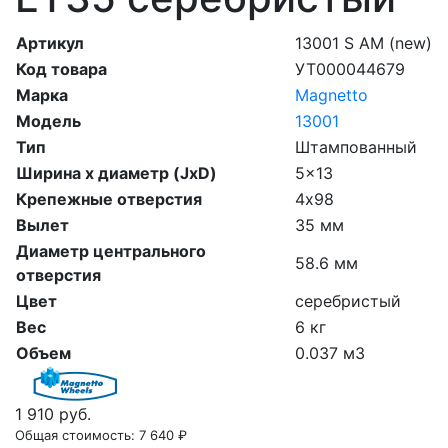
Артикул
13001 S AM (new)
Код товара
УТ000044679
Марка
Magnetto
Модель
13001
Тип
Штампованный
Ширина х диаметр (JxD)
5x13
Крепежные отверстия
4х98
Вылет
35 мм
Диаметр центрального
58.6 мм
отверстия
Цвет
серебристый
Вес
6 кг
Объем
0.037 м3
1 910 руб.
Общая стоимость:
7 640 ₽