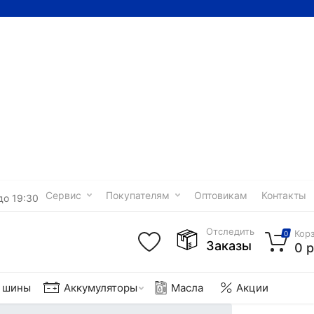
Сервис
Покупателям
Оптовикам
Контакты
до 19:30
Отследить
Кор
0
Заказы
0 р
е шины
Аккумуляторы
Масла
Акции