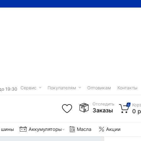
Сервис
Покупателям
Оптовикам
Контакты
до 19:30
Отследить
Кор
0
Заказы
0 р
е шины
Аккумуляторы
Масла
Акции