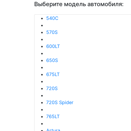
Выберите модель автомобиля:
540C
570S
600LT
650S
675LT
720S
720S Spider
765LT
Artura