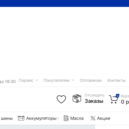
Сервис
Покупателям
Оптовикам
Контакты
до 19:30
Отследить
Кор
0
Заказы
0 р
е шины
Аккумуляторы
Масла
Акции