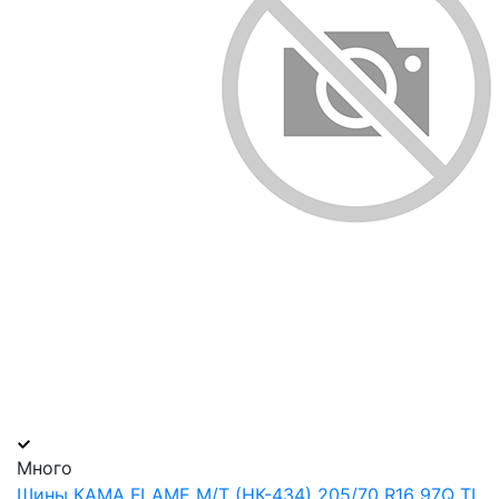
Много
Шины КАМА FLAME M/T (НК-434) 205/70 R16 97Q TL