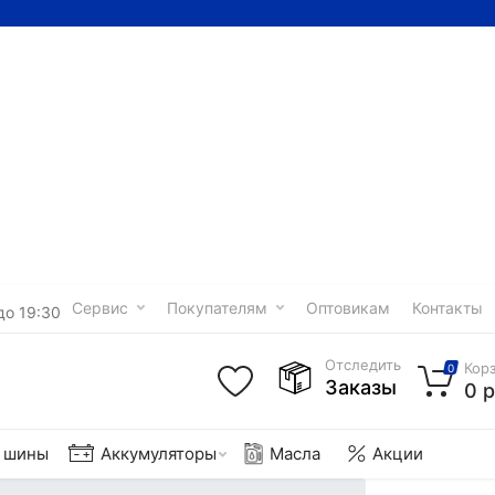
Сервис
Покупателям
Оптовикам
Контакты
до 19:30
Отследить
Кор
0
Заказы
0 р
е шины
Аккумуляторы
Масла
Акции