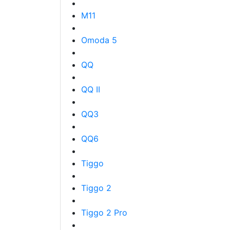
M11
Omoda 5
QQ
QQ II
QQ3
QQ6
Tiggo
Tiggo 2
Tiggo 2 Pro