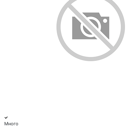
Много