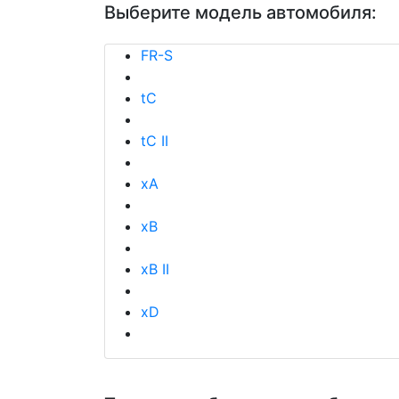
Выберите модель автомобиля:
FR-S
tC
tC II
xA
xB
xB II
xD