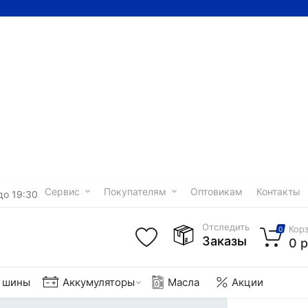
Сервис
Покупателям
Оптовикам
Контакты
до 19:30
Отследить
Кор
0
Заказы
0 р
е шины
Аккумуляторы
Масла
Акции