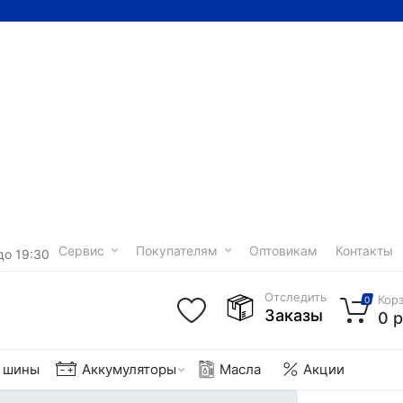
Сервис
Покупателям
Оптовикам
Контакты
до 19:30
Отследить
Кор
0
Заказы
0 р
е шины
Аккумуляторы
Масла
Акции