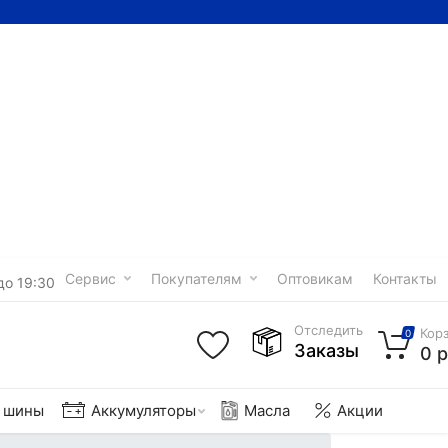
Сервис
Покупателям
Оптовикам
Контакты
до 19:30
Отследить
Кор
0
Заказы
0 р
е шины
Аккумуляторы
Масла
Акции