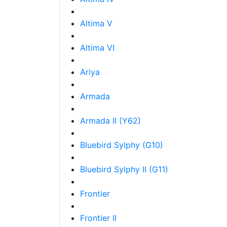
Altima V
Altima VI
Ariya
Armada
Armada II (Y62)
Bluebird Sylphy (G10)
Bluebird Sylphy II (G11)
Frontier
Frontier II