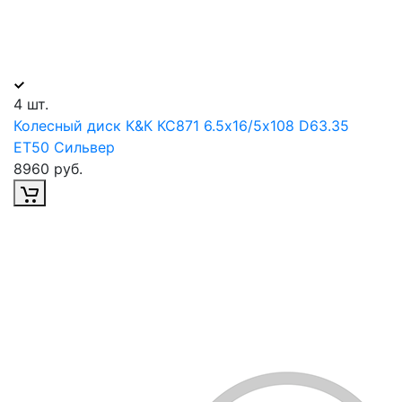
4 шт.
Колесный диск К&К КС871 6.5х16/5х108 D63.35
ET50 Сильвер
8960 руб.