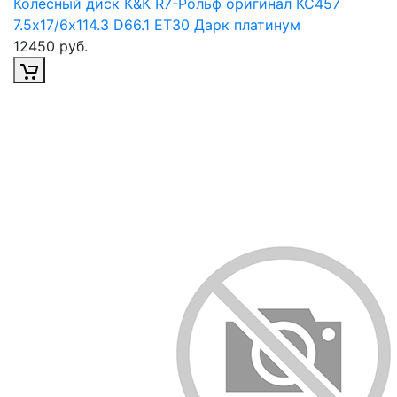
Колесный диск К&К R7-Рольф оригинал КС457
7.5х17/6х114.3 D66.1 ET30 Дарк платинум
12450 руб.