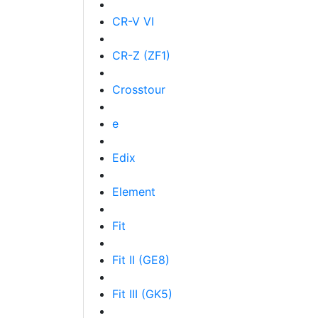
CR-V VI
CR-Z (ZF1)
Crosstour
e
Edix
Element
Fit
Fit II (GE8)
Fit III (GK5)