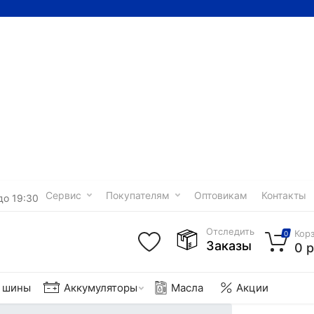
Сервис
Покупателям
Оптовикам
Контакты
до 19:30
Отследить
Кор
0
Заказы
0 р
е шины
Аккумуляторы
Масла
Акции