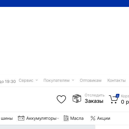
Сервис
Покупателям
Оптовикам
Контакты
до 19:30
Отследить
Кор
0
Заказы
0 р
е шины
Аккумуляторы
Масла
Акции