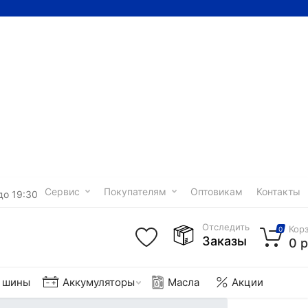
Сервис
Покупателям
Оптовикам
Контакты
до 19:30
Отследить
Кор
0
Заказы
0 р
е шины
Аккумуляторы
Масла
Акции