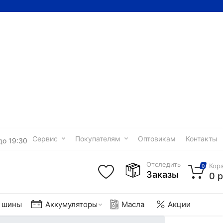
Сервис
Покупателям
Оптовикам
Контакты
до 19:30
Отследить
Кор
0
Заказы
0 р
е шины
Аккумуляторы
Масла
Акции