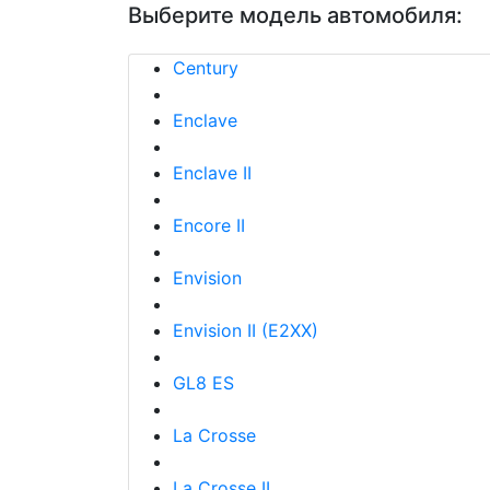
Выберите модель автомобиля:
Century
Enclave
Enclave II
Encore II
Envision
Envision II (E2XX)
GL8 ES
La Crosse
La Crosse II