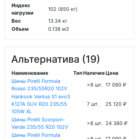
Индекс
102 (850 кг)
нагрузки
Вес
13.34 кг
Объем
0.138 м3
Альтернатива (19)
Наименование
Тип
Наличие
Цена
Шины Pirelli Formula
>8 шт.
17 090 ₽
Rosso 235/55R20 102V
Hankook Ventus S1 evo3
K127A SUV R20 235/55
7 шт.
25 120 ₽
105W XL
Шины Pirelli Scorpion-
>8 шт.
24 380 ₽
Verde 235/55 R20 102V
Шины Pirelli Formula
>8 шт.
17 090 ₽