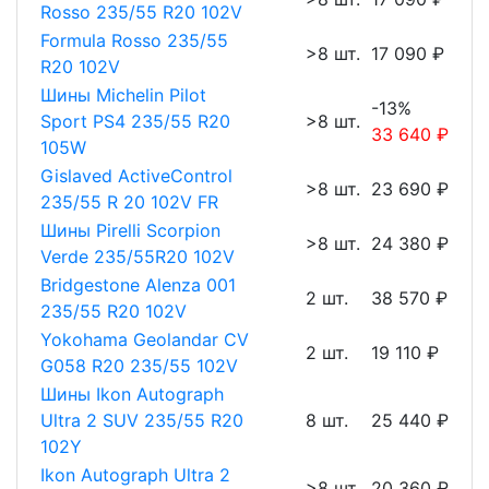
Rosso 235/55 R20 102V
Formula Rosso 235/55
>8 шт.
17 090 ₽
R20 102V
Шины Michelin Pilot
-13%
Sport PS4 235/55 R20
>8 шт.
33 640 ₽
105W
Gislaved ActiveControl
>8 шт.
23 690 ₽
235/55 R 20 102V FR
Шины Pirelli Scorpion
>8 шт.
24 380 ₽
Verde 235/55R20 102V
Bridgestone Alenza 001
2 шт.
38 570 ₽
235/55 R20 102V
Yokohama Geolandar CV
2 шт.
19 110 ₽
G058 R20 235/55 102V
Шины Ikon Autograph
Ultra 2 SUV 235/55 R20
8 шт.
25 440 ₽
102Y
Ikon Autograph Ultra 2
>8 шт.
20 360 ₽