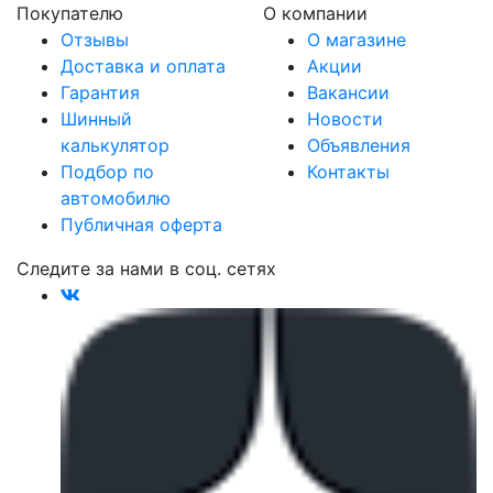
Покупателю
О компании
Отзывы
О магазине
Доставка и оплата
Акции
Гарантия
Вакансии
Шинный
Новости
калькулятор
Объявления
Подбор по
Контакты
автомобилю
Публичная оферта
Следите за нами в соц. сетях